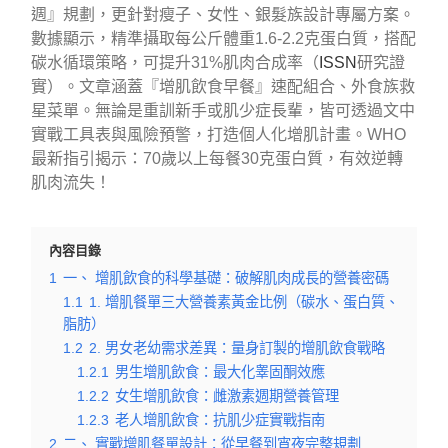
週』規劃，更針對瘦子、女性、銀髮族設計專屬方案。
數據顯示，精準攝取每公斤體重1.6-2.2克蛋白質，搭配
碳水循環策略，可提升31%肌肉合成率（
ISSN
研究證
實）。文章涵蓋『增肌飲食早餐』速配組合、外食族救
星菜單。無論是重訓新手或肌少症長輩，皆可透過文中
實戰工具表與風險預警，打造個人化增肌計畫。WHO
最新指引揭示：70歲以上每餐30克蛋白質，有效逆轉
肌肉流失！
內容目錄
1
一、 增肌飲食的科學基礎：破解肌肉成長的營養密碼
1.1
1. 增肌餐單三大營養素黃金比例（碳水、蛋白質、
脂肪）
1.2
2. 男女老幼需求差異：量身訂製的增肌飲食戰略
1.2.1
男生增肌飲食：最大化睾固酮效應
1.2.2
女生增肌飲食：雌激素週期營養管理
1.2.3
老人增肌飲食：抗肌少症實戰指南
2
二、 實戰增肌餐單設計：從早餐到宵夜完整規劃