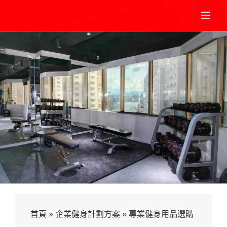
Skip
to
content
首頁
»
企業健身計劃方案
»
專業健身用品選購