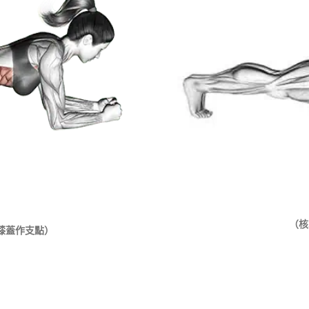
（
核
膝蓋作支點）