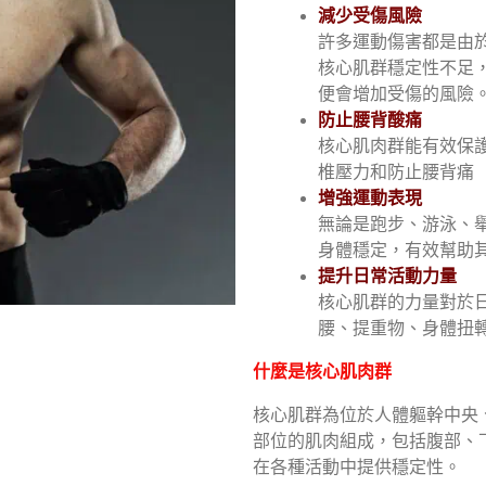
減少受傷風險
許多運動傷害都是由
核心肌群穩定性不足
便會增加受傷的風險
防止腰背酸痛
核心肌肉群能有效保
椎壓力和防止
腰背痛
增強運動表現
無論是跑步、游泳、
身體
穩定，有效幫助
提升日常活動力量
核心肌群的力量對於
腰、提重物、身體扭
什麼是核心肌肉群
核心肌群為位於人體軀幹中央
部位的肌肉組成，包括腹部、
在各種活動中提供穩定性。