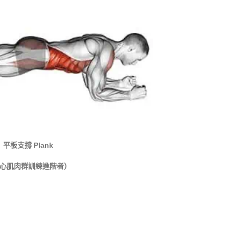
平板支撐
Plank
心肌肉群訓練
進階者
）