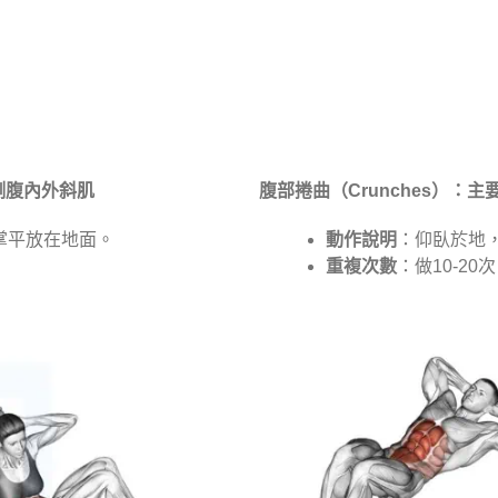
腰側腹內外斜肌
腹部捲曲（Crunches）：
掌平放在地面。
動作說明
：仰臥於地
重複次數
：做10-20